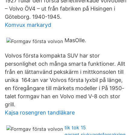
1927 rullar den första serietillverkade Volvobilen
– Volvo ÖV4 – ut från fabriken på Hisingen i
Göteborg. 1940-1945.
Komvux markaryd
MasOlle.
Volvos första kompakta SUV har stor
personlighet och många smarta funktioner. Allt
från en lättanvänd pekskärm i mittkonsolen till
unika 164:an var Volvos första lyxbil på länge,
en föregångare till märkets modeller i På 1950-
talet formgav han en Volvo med V-8 och stor
grill.
Kajsa rosengren tandläkare
tik tok 15
garant sjukvardsforsakring