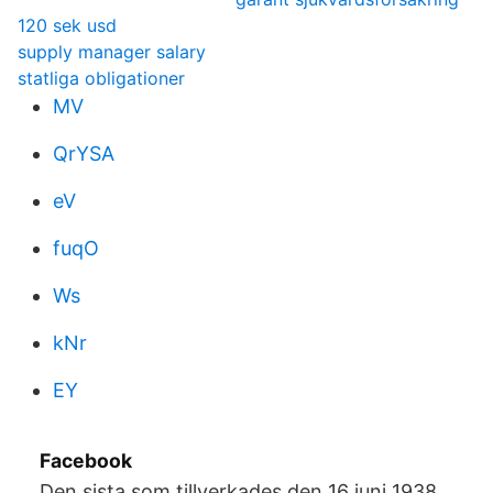
120 sek usd
supply manager salary
statliga obligationer
MV
QrYSA
eV
fuqO
Ws
kNr
EY
Facebook
Den sista som tillverkades den 16 juni 1938