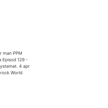
ter man PPM
 Episod 129 -
systemet. 4 apr
krock World