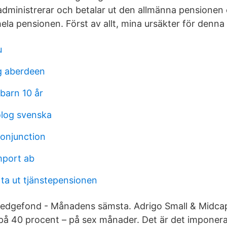
administrerar och betalar ut den allmänna pensionen
la pensionen. Först av allt, mina ursäkter för denna 
u
ng aberdeen
barn 10 år
log svenska
onjunction
mport ab
ta ut tjänstepensionen
edgefond - Månadens sämsta. Adrigo Small & Midcap
på 40 procent – på sex månader. Det är det imponera