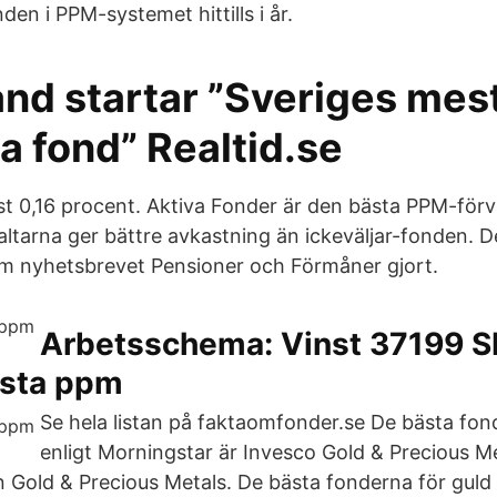
den i PPM-systemet hittills i år.
and startar ”Sveriges mes
da fond” Realtid.se
st 0,16 procent. Aktiva Fonder är den bästa PPM-förv
altarna ger bättre avkastning än ickeväljar-fonden. De
m nyhetsbrevet Pensioner och Förmåner gjort.
Arbetsschema: Vinst 37199 SE
sta ppm
Se hela listan på faktaomfonder.se De bästa fond
enligt Morningstar är Invesco Gold & Precious M
n Gold & Precious Metals. De bästa fonderna för guld 