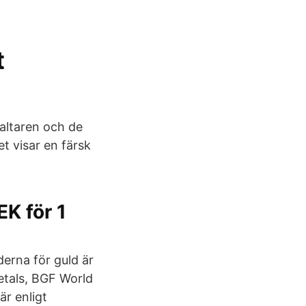
t
altaren och de
t visar en färsk
K för 1
erna för guld är
etals, BGF World
är enligt