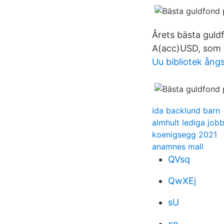
Årets bästa guldf
A(acc)USD, som 
Uu bibliotek ång
ida backlund barn
almhult lediga job
koenigsegg 2021
anamnes mall
QVsq
QwXEj
sU
xn