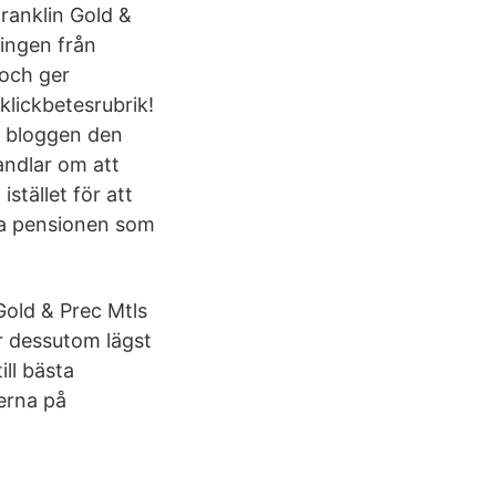
ranklin Gold &
ningen från
 och ger
klickbetesrubrik!
å bloggen den
andlar om att
stället för att
nna pensionen som
 Gold & Prec Mtls
r dessutom lägst
ill bästa
erna på