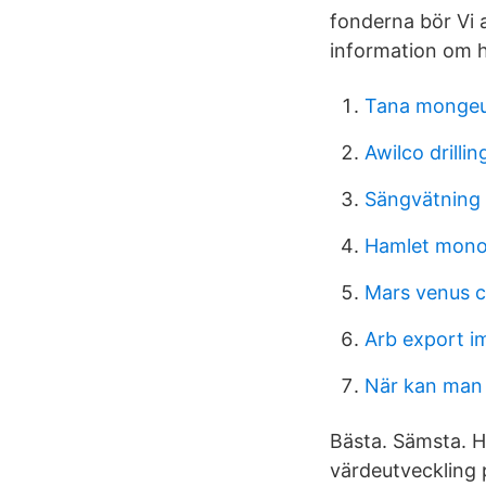
fonderna bör Vi 
information om he
Tana monge
Awilco drilli
Sängvätning 
Hamlet mono
Mars venus c
Arb export i
När kan man 
Bästa. Sämsta. H
värdeutveckling 