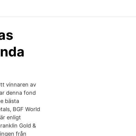
as
anda
att vinnaren av
har denna fond
De bästa
etals, BGF World
är enligt
ranklin Gold &
ningen från