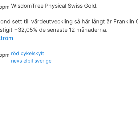
WisdomTree Physical Swiss Gold.
ond sett till värdeutveckling så här långt är Franklin
stigit +32,05% de senaste 12 månaderna.
ström
röd cykelskylt
nevs elbil sverige
b