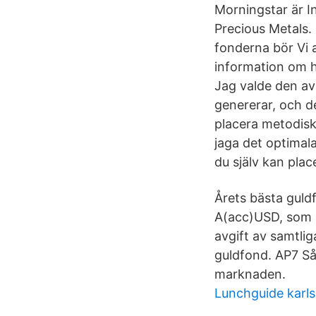
Morningstar är I
Precious Metals.
fonderna bör Vi 
information om he
Jag valde den av
genererar, och d
placera metodiskt
jaga det optimal
du själv kan plac
Årets bästa guldf
A(acc)USD, som 
avgift av samtliga
guldfond. AP7 Så
marknaden.
Lunchguide karl