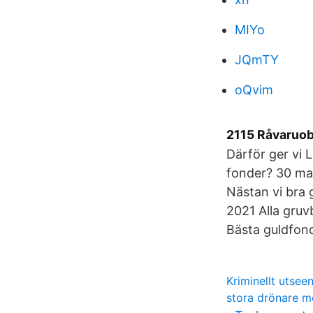
MIYo
JQmTY
oQvim
2115 Råvaruobl
Därför ger vi 
fonder? 30 ma
Nästan vi bra 
2021 Alla gru
Bästa guldfon
Kriminellt utsee
stora drönare 