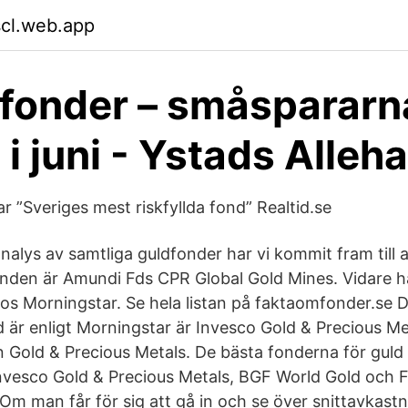
scl.web.app
fonder – småspararn
 i juni - Ystads Alleh
ar ”Sveriges mest riskfyllda fond” Realtid.se
alys av samtliga guldfonder har vi kommit fram till 
nden är Amundi Fds CPR Global Gold Mines. Vidare 
 hos Morningstar. Se hela listan på faktaomfonder.se 
d är enligt Morningstar är Invesco Gold & Precious M
n Gold & Precious Metals. De bästa fonderna för guld 
nvesco Gold & Precious Metals, BGF World Gold och F
 Om man får för sig att gå in och se över snittavkast