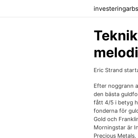
investeringarb
Teknik
melodi
Eric Strand start
Efter noggrann an
den bästa guldfo
fått 4/5 i betyg
fonderna för gul
Gold och Frankli
Morningstar är I
Precious Metals.