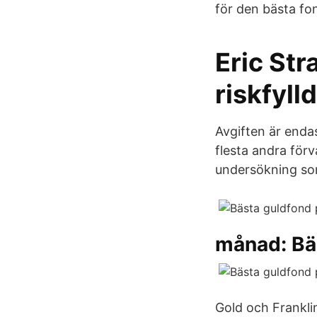
för den bästa fon
Eric Str
riskfyll
Avgiften är enda
flesta andra förv
undersökning so
månad: Bä
Gold och Frankli