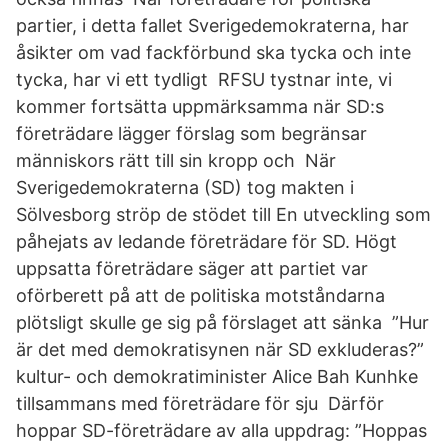
partier, i detta fallet Sverigedemokraterna, har
åsikter om vad fackförbund ska tycka och inte
tycka, har vi ett tydligt RFSU tystnar inte, vi
kommer fortsätta uppmärksamma när SD:s
företrädare lägger förslag som begränsar
människors rätt till sin kropp och När
Sverigedemokraterna (SD) tog makten i
Sölvesborg ströp de stödet till En utveckling som
påhejats av ledande företrädare för SD. Högt
uppsatta företrädare säger att partiet var
oförberett på att de politiska motståndarna
plötsligt skulle ge sig på förslaget att sänka ”Hur
är det med demokratisynen när SD exkluderas?”
kultur- och demokratiminister Alice Bah Kunhke
tillsammans med företrädare för sju Därför
hoppar SD-företrädare av alla uppdrag: ”Hoppas