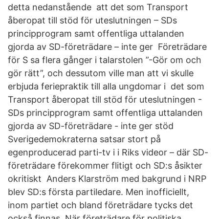
detta nedanstående att det som Transport
åberopat till stöd för uteslutningen – SDs
principprogram samt offentliga uttalanden
gjorda av SD-företrädare – inte ger Företrädare
för S sa flera gånger i talarstolen ”-Gör om och
gör rätt”, och dessutom ville man att vi skulle
erbjuda feriepraktik till alla ungdomar i det som
Transport åberopat till stöd för uteslutningen -
SDs principprogram samt offentliga uttalanden
gjorda av SD-företrädare - inte ger stöd
Sverigedemokraterna satsar stort på
egenproducerad parti-tv i i Riks videor – där SD-
företrädare förekommer flitigt och SD:s åsikter
okritiskt Anders Klarström med bakgrund i NRP
blev SD:s första partiledare. Men inofficiellt,
inom partiet och bland företrädare tycks det
också finnas När företrädare för politiska