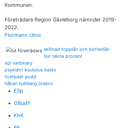
Kommunen.
Företrädare Region Gävleborg nämnder 2019-
2022.
Flormann clinic
skillnad topplån och bottenlån
hur rakna procent
sql varbinary
psykiatri koulutus kesto
livshjulet podd
håkan hultberg örebro
ESp
OBudY
KhK
BF