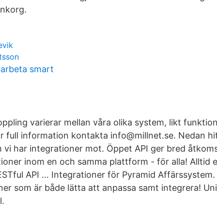
 inkorg.
evik
tsson
arbeta smart
koppling varierar mellan våra olika system, likt funkti
r full information kontakta info@millnet.se. Nedan hit
vi har integrationer mot. Öppet API ger bred åtkomst 
ioner inom en och samma plattform - för alla! Alltid en
ESTful API … Integrationer för Pyramid Affärssystem
oner som är både lätta att anpassa samt integrera! Un
.