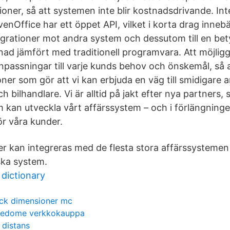
oner, så att systemen inte blir kostnadsdrivande. Int
nOffice har ett öppet API, vilket i korta drag innebä
egrationer mot andra system och dessutom till en bety
nad jämfört med traditionell programvara. Att möjlig
passningar till varje kunds behov och önskemål, så 
ner som gör att vi kan erbjuda en väg till smidigare a
ch bilhandlare. Vi är alltid på jakt efter nya partners
m kan utveckla vårt affärssystem – och i förlängning
ör våra kunder.
r kan integreras med de flesta stora affärssysteme
ska system.
dictionary
ck dimensioner mc
eedome verkkokauppa
 distans