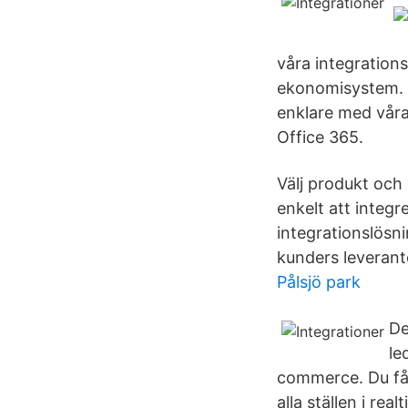
våra integrationsl
ekonomisystem. In
enklare med våra 
Office 365.
Välj produkt och
enkelt att integ
integrationslösni
kunders leverantö
Pålsjö park
De
le
commerce. Du får
alla ställen i re