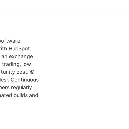
software
with HubSpot.
s an exchange
 trading, low
rtunity cost. ©
desk Continuous
ers regularly
mated builds and