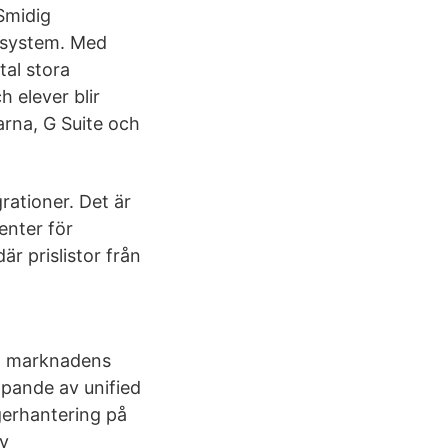
Smidig
isystem. Med
tal stora
 elever blir
arna, G Suite och
rationer. Det är
enter för
är prislistor från
ed marknadens
pande av unified
gerhantering på
av