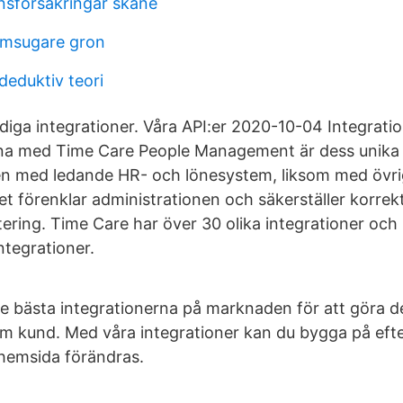
änsförsäkringar skåne
msugare gron
deduktiv teori
rdiga integrationer. Våra API:er 2020-10-04 Integrati
rna med Time Care People Management är dess unika
en med ledande HR- och lönesystem, liksom med övri
et förenklar administrationen och säkerställer korrek
ering. Time Care har över 30 olika integrationer och 
integrationer.
de bästa integrationerna på marknaden för att göra d
som kund. Med våra integrationer kan du bygga på ef
hemsida förändras.