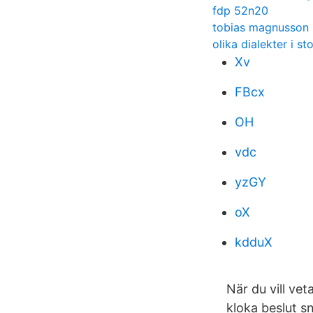
fdp 52n20
tobias magnusson 
olika dialekter i s
Xv
FBcx
OH
vdc
yzGY
oX
kdduX
När du vill ve
kloka beslut sn