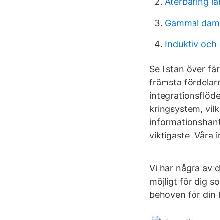
Återbäring l
Gammal dam
Induktiv och 
Se listan över fä
främsta fördela
integrationsflöd
kringsystem, vilk
informationshant
viktigaste. Våra 
Vi har några av 
möjligt för dig 
behoven för din 