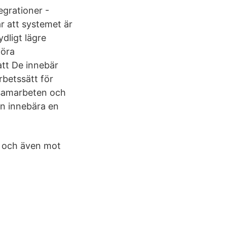
egrationer -
r att systemet är
dligt lägre
göra
att De innebär
rbetssätt för
, samarbeten och
en innebära en
n och även mot