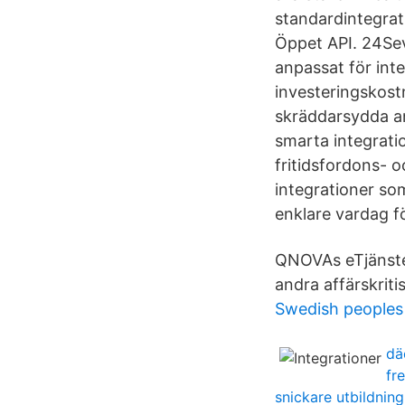
standardintegrati
Öppet API. 24Seve
anpassat för int
investeringskost
skräddarsydda an
smarta integratio
fritidsfordons- o
integrationer so
enklare vardag f
QNOVAs eTjänste
andra affärskriti
Swedish peoples 
dä
fr
snickare utbildning