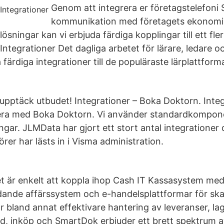
Genom att integrera er företagstelefoni 
kommunikation med företagets ekonom
ösningar kan vi erbjuda färdiga kopplingar till ett fler
tegrationer Det dagliga arbetet för lärare, ledare och
färdiga integrationer till de populäraste lärplattform
 upptäck utbudet! Integrationer – Boka Doktorn. Integ
rera med Boka Doktorn. Vi använder standardkompon
ngar. JLMData har gjort ett stort antal integrationer d
rer har lästs in i Visma administration.
t är enkelt att koppla ihop Cash IT Kassasystem m
dande affärssystem och e-handelsplattformar för ska
 bland annat effektivare hantering av leveranser, la
altid, inköp och SmartDok erbjuder ett brett spektrum 