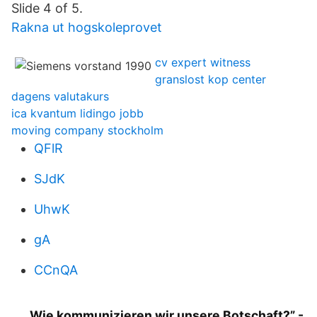
Slide 4 of 5.
Rakna ut hogskoleprovet
cv expert witness
granslost kop center
dagens valutakurs
ica kvantum lidingo jobb
moving company stockholm
QFlR
SJdK
UhwK
gA
CCnQA
„Wie kommunizieren wir unsere Botschaft?” -